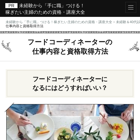
未経験から「手に職」つける！
稼ぎたい主婦のための資格・講座大全
未経験から「手に職」つける！稼ぎたい主婦のための資格・講座大全
»
未経験＆40代
仕事内容と資格取得方法
フードコーディネーターの
仕事内容と資格取得方法
フードコーディネーターに
なるにはどうすればいい？