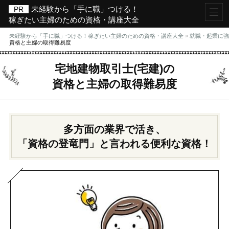
未経験から「手に職」つける！
稼ぎたい主婦のための資格・講座大全
未経験から「手に職」つける！稼ぎたい主婦のための資格・講座大全
»
就職・起業に強
資格と主婦の取得難易度
宅地建物取引士(宅建)の
資格と主婦の取得難易度
多方面の業界で活き、
「資格の登竜門」と言われる便利な資格！